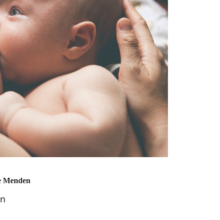
le Menden
en